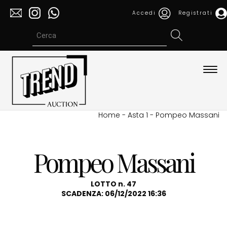
Accedi
Registrati
Espa
barra
di
navi
Home
-
Asta 1
-
Pompeo Massani
Pompeo Massani
LOTTO n. 47
SCADENZA: 06/12/2022 16:36