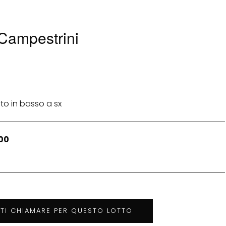
 Campestrini
to in basso a sx
00
TTI CHIAMARE PER QUESTO LOTTO