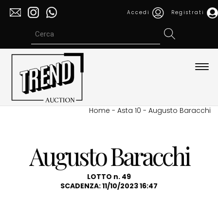
Accedi
Registrati
Espa
barra
di
navi
Home
-
Asta 10
-
Augusto Baracchi
Augusto Baracchi
LOTTO n. 49
SCADENZA: 11/10/2023 16:47