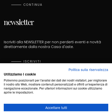
CONTINUA
newsletter
Iscriviti alla NEWSLETTER per non perderti eventi e novità
direttamente dalla nostra Casa d'aste.
ISCRIVITI
Politica sulla riservatezza
Utilizziamo i cookie
Cod. Fisc. PRZGNN70D27A182I - P. Iva 02703440061 - Cod.
Sdi KRRH6B9
Potremmo posizionarli per l'analisi dei dati dei nostri visitatori, per migliorare
il nostro sito Web, mostrare contenuti personalizzati e offrirti un'esperienza di
navigazione eccezionale. Per ulteriori informazioni sui cookie utilizziamo
aprire le impostazioni.
Accettare tutti