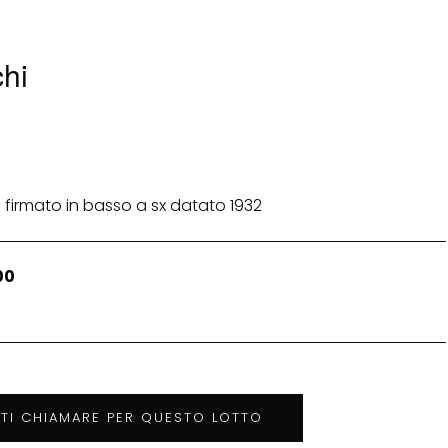
hi
 firmato in basso a sx datato 1932
00
TTI CHIAMARE PER QUESTO LOTTO