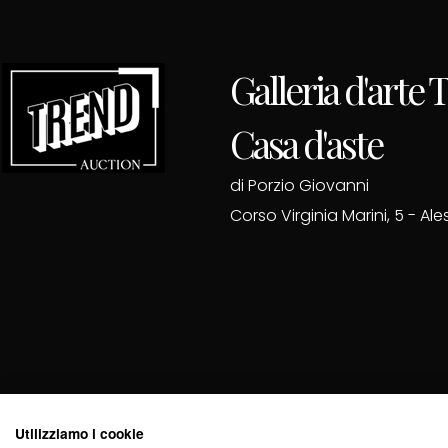
Galleria d'arte
Casa d'aste
di Porzio Giovanni
Corso Virginia Marini, 5 - Al
Utilizziamo i cookie
Cod. Fisc. PRZGNN70D27A182I - P. Iva 02703440061 - Cod. 