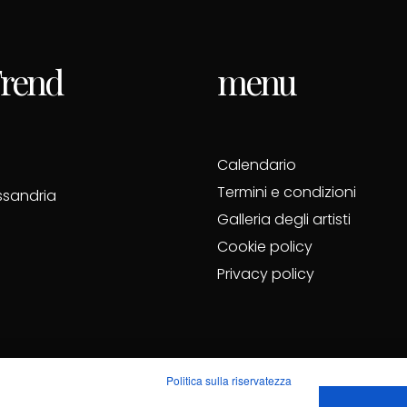
 Trend
menu
Calendario
Termini e condizioni
essandria
Galleria degli artisti
Cookie policy
Privacy policy
Politica sulla riservatezza
Sdi KRRH6B9