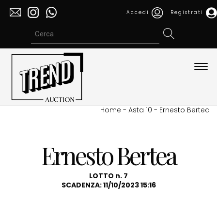
Accedi
Registrati
Espa
barra
di
navi
Home
-
Asta 10
-
Ernesto Bertea
Ernesto Bertea
LOTTO n. 7
SCADENZA: 11/10/2023 15:16