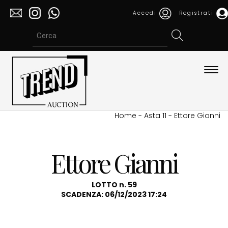
Accedi
Registrati
Espa
barra
di
navi
Home
-
Asta 11
-
Ettore Gianni
Ettore Gianni
LOTTO n. 59
SCADENZA: 06/12/2023 17:24