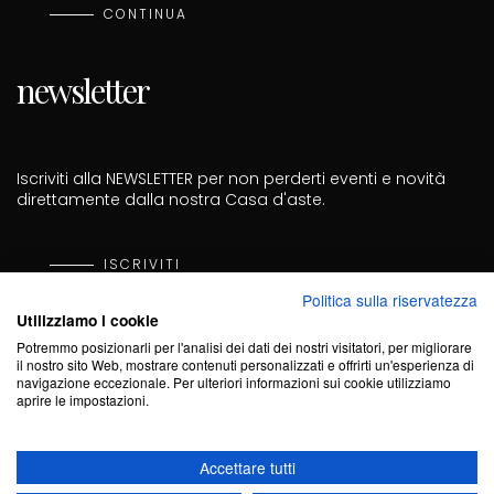
CONTINUA
newsletter
Iscriviti alla NEWSLETTER per non perderti eventi e novità
direttamente dalla nostra Casa d'aste.
ISCRIVITI
Politica sulla riservatezza
Utilizziamo i cookie
Cod. Fisc. PRZGNN70D27A182I - P. Iva 02703440061 - Cod.
Sdi KRRH6B9
Potremmo posizionarli per l'analisi dei dati dei nostri visitatori, per migliorare
il nostro sito Web, mostrare contenuti personalizzati e offrirti un'esperienza di
navigazione eccezionale. Per ulteriori informazioni sui cookie utilizziamo
aprire le impostazioni.
Accettare tutti