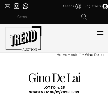
Accedi
Registrati
Espa
barra
di
navi
Home
-
Asta 11
-
Gino De Lai
Gino De Lai
LOTTO n. 28
SCADENZA: 06/12/2023 16:09