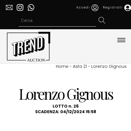
Accedi
Registrati
Espa
barra
di
navi
Home
-
Asta 21
-
Lorenzo Gignous
Lorenzo Gignous
LOTTO n. 26
SCADENZA: 04/12/2024 15:58