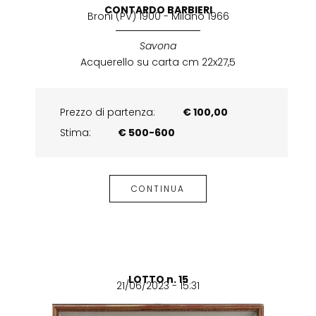
CONTARDO BARBIERI
Broni (PV) 1900 - Milano 1966
Savona
Acquerello su carta cm 22x27,5
Prezzo di partenza:
€ 100,00
Stima:
€ 500-600
CONTINUA
LOTTO n. 15
21/06/2023 - 15:31