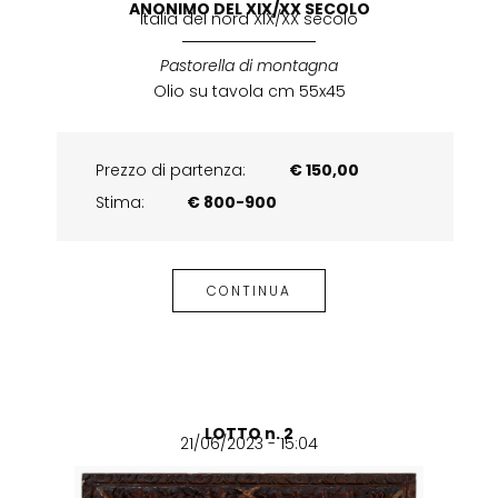
ANONIMO DEL XIX/XX SECOLO
Italia del nord XIX/XX secolo
Pastorella di montagna
Olio su tavola cm 55x45
Prezzo di partenza:
€ 150,00
Stima:
€ 800-900
CONTINUA
LOTTO n. 2
21/06/2023 - 15:04